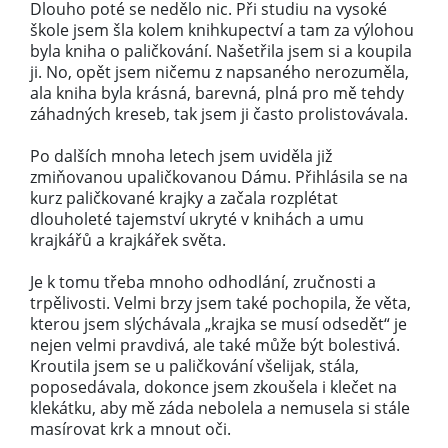
Dlouho poté se nedělo nic. Při studiu na vysoké
škole jsem šla kolem knihkupectví a tam za výlohou
byla kniha o paličkování. Našetřila jsem si a koupila
ji. No, opět jsem ničemu z napsaného nerozuměla,
ala kniha byla krásná, barevná, plná pro mě tehdy
záhadných kreseb, tak jsem ji často prolistovávala.
Po dalších mnoha letech jsem uviděla již
zmiňovanou upaličkovanou Dámu. Přihlásila se na
kurz paličkované krajky a začala rozplétat
dlouholeté tajemství ukryté v knihách a umu
krajkářů a krajkářek světa.
Je k tomu třeba mnoho odhodlání, zručnosti a
trpělivosti. Velmi brzy jsem také pochopila, že věta,
kterou jsem slýchávala „krajka se musí odsedět“ je
nejen velmi pravdivá, ale také může být bolestivá.
Kroutila jsem se u paličkování všelijak, stála,
poposedávala, dokonce jsem zkoušela i klečet na
klekátku, aby mě záda nebolela a nemusela si stále
masírovat krk a mnout oči.