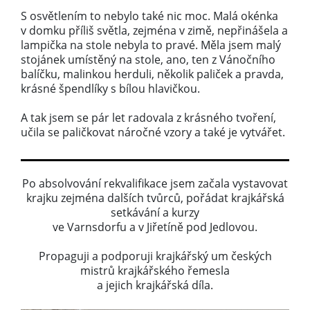
S osvětlením to nebylo také nic moc. Malá okénka
v domku příliš světla, zejména v zimě, nepřinášela a
lampička na stole nebyla to pravé. Měla jsem malý
stojánek umístěný na stole, ano, ten z Vánočního
balíčku, malinkou herduli, několik paliček a pravda,
krásné špendlíky s bílou hlavičkou.
A tak jsem se pár let radovala z krásného tvoření,
učila se paličkovat náročné vzory a také je vytvářet.
Po absolvování rekvalifikace jsem začala vystavovat
krajku zejména dalších tvůrců, pořádat krajkářská
setkávání a kurzy
ve Varnsdorfu a v Jiřetíně pod Jedlovou.
Propaguji a podporuji krajkářský um českých
mistrů krajkářského řemesla
a jejich krajkářská díla.