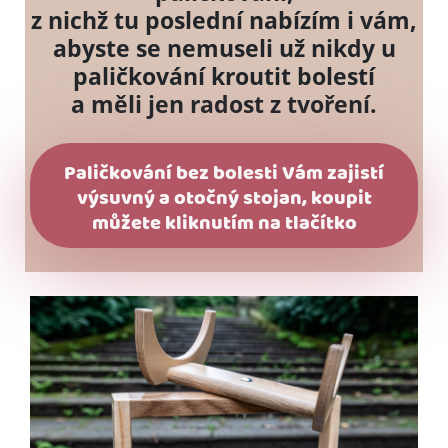
z nichž tu poslední nabízím i vám,
abyste se nemuseli už nikdy u
paličkování kroutit bolestí
a měli jen radost z tvoření.
Paličkování bez bolesti Vám zajistí
výsuvný a otočný stojan, koupit
můžete kliknutím na tlačítko