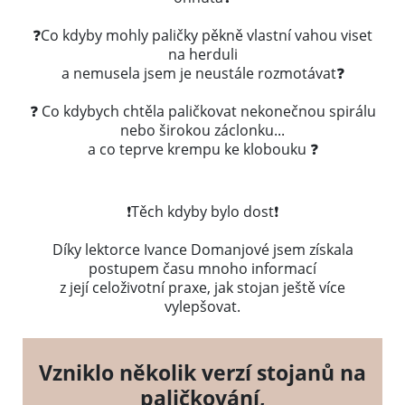
❓Co kdyby mohly paličky pěkně vlastní vahou viset
na herduli
a nemusela jsem je neustále rozmotávat❓
❓ Co kdybych chtěla paličkovat nekonečnou spirálu
nebo širokou záclonku...
a co teprve krempu ke klobouku
❓
❗Těch kdyby bylo dost❗
Díky lektorce Ivance Domanjové jsem získala
postupem času mnoho informací
z její celoživotní praxe, jak stojan ještě více
vylepšovat.
Vzniklo několik verzí stojanů na
paličkování,