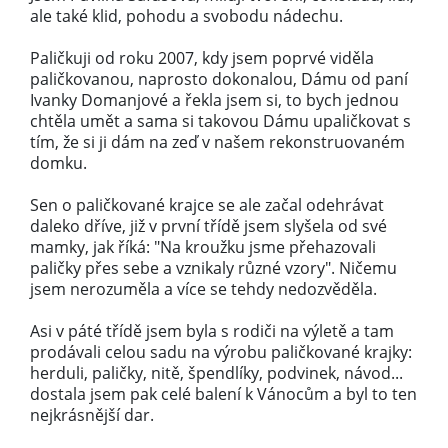
ale také klid, pohodu a svobodu nádechu.
Paličkuji od roku 2007, kdy jsem poprvé viděla
paličkovanou, naprosto dokonalou, Dámu od paní
Ivanky Domanjové a řekla jsem si, to bych jednou
chtěla umět a sama si takovou Dámu upaličkovat s
tím, že si ji dám na zeď v našem rekonstruovaném
domku.
Sen o paličkované krajce se ale začal odehrávat
daleko dříve, již v první třídě jsem slyšela od své
mamky, jak říká: "Na kroužku jsme přehazovali
paličky přes sebe a vznikaly různé vzory". Ničemu
jsem nerozuměla a více se tehdy nedozvěděla.
Asi v páté třídě jsem byla s rodiči na výletě a tam
prodávali celou sadu na výrobu paličkované krajky:
herduli, paličky, nitě, špendlíky, podvinek, návod...
dostala jsem pak celé balení k Vánocům a byl to ten
nejkrásnější dar.