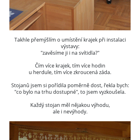
Takhle přemýšlím o umístění krajek při instalaci
výstavy:
"zavěsíme ji i na svítidla?"
Čím více krajek, tím více hodin
u herdule, tím více zkroucená záda.
Stojanů jsem si pořídila poměrně dost, řekla bych:
"co bylo na trhu dostupné", to jsem vyzkoušela.
Každý stojan měl nějakou výhodu,
ale i nevýhody.