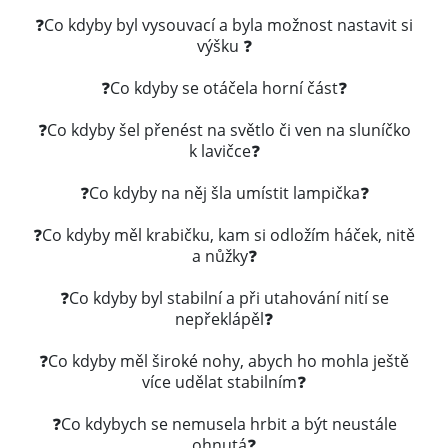
❓Co kdyby byl vysouvací a byla možnost nastavit si
výšku ❓
❓Co kdyby se otáčela horní část❓
❓Co kdyby šel přenést na světlo či ven na sluníčko
k lavičce❓
❓Co kdyby na něj šla umístit lampička❓
❓Co kdyby měl krabičku, kam si odložím háček, nitě
a nůžky❓
❓Co kdyby byl stabilní a při utahování nití se
nepřeklápěl❓
❓Co kdyby měl široké nohy, abych ho mohla ještě
více udělat stabilním❓
❓Co kdybych se nemusela hrbit a být neustále
ohnutá❓