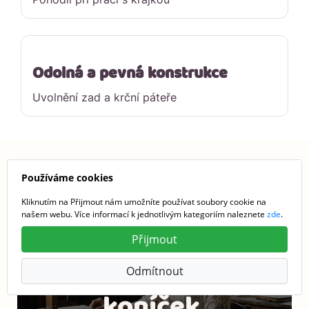
Odolná a pevná konstrukce
Uvolnění zad a krční páteře
Používáme cookies
Ulevte svým zádům
Kliknutím na Přijmout nám umožníte používat soubory cookie na
našem webu. Více informací k jednotlivým kategoriím naleznete
zde
.
hned teď, než
Přijmout
bolest zhorší váš
Odmítnout
koníček.