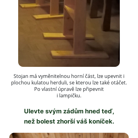
Stojan má vyměnitelnou horní část, lze upevnit i
plochou kulatou herduli, se kterou lze také otáčet.
Po vlastní úpravě lze připevnit
i lampičku.
Ulevte svým zádům hned teď,
než bolest zhorší váš koníček.