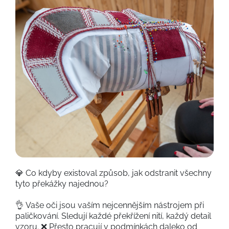
💎 Co kdyby existoval způsob, jak odstranit všechny
tyto překážky najednou?
👌 Vaše oči jsou vaším nejcennějším nástrojem při
paličkování. Sledují každé překřížení nití, každý detail
vzoru. ❌ Přesto pracují v podmínkách daleko od