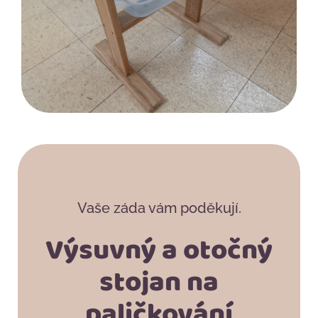
Vaše záda vám poděkují.
Výsuvný a otočný
stojan na
paličkování