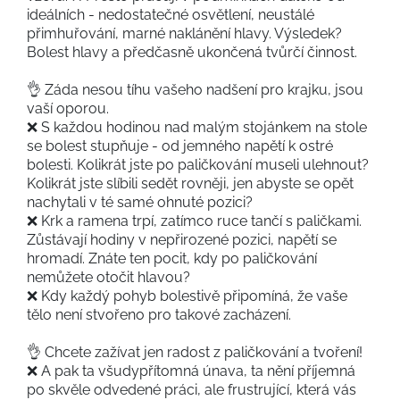
ideálních - nedostatečné osvětlení, neustálé
přimhuřování, marné naklánění hlavy. Výsledek?
Bolest hlavy a předčasně ukončená tvůrčí činnost.
👌 Záda nesou tíhu vašeho nadšení pro krajku, jsou
vaší oporou.
❌ S každou hodinou nad malým stojánkem na stole
se bolest stupňuje - od jemného napětí k ostré
bolesti. Kolikrát jste po paličkování museli ulehnout?
Kolikrát jste slíbili sedět rovněji, jen abyste se opět
nachytali v té samé ohnuté pozici?
❌ Krk a ramena trpí, zatímco ruce tančí s paličkami.
Zůstávají hodiny v nepřirozené pozici, napětí se
hromadí. Znáte ten pocit, kdy po paličkování
nemůžete otočit hlavou?
❌ Kdy každý pohyb bolestivě připomíná, že vaše
tělo není stvořeno pro takové zacházení.
👌 Chcete zažívat jen radost z paličkování a tvoření!
❌ A pak ta všudypřítomná únava, ta nění příjemná
po skvěle odvedené práci, ale frustrující, která vás