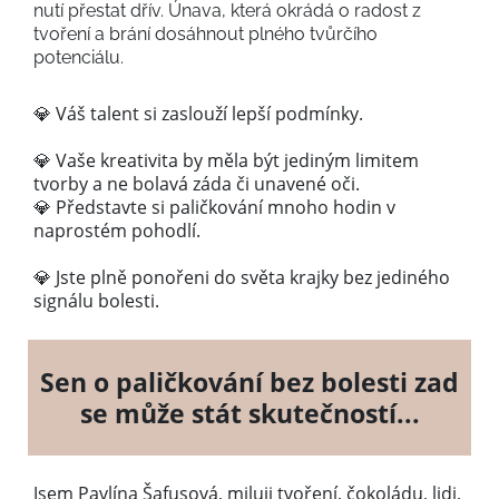
nutí přestat dřív. Únava, která okrádá o radost z
tvoření a brání dosáhnout plného tvůrčího
potenciálu.
💎 Váš talent si zaslouží lepší podmínky.
💎 Vaše kreativita by měla být jediným limitem
tvorby a ne bolavá záda či unavené oči.
💎 Představte si paličkování mnoho hodin v
naprostém pohodlí.
💎 Jste plně ponořeni do světa krajky bez jediného
signálu bolesti.
Sen o paličkování bez bolesti zad
se může stát skutečností...
Jsem Pavlína Šafusová, miluji tvoření, čokoládu, lidi,